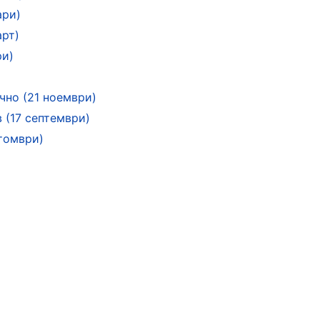
ари)
арт)
ри)
чно (21 ноември)
 (17 септември)
томври)