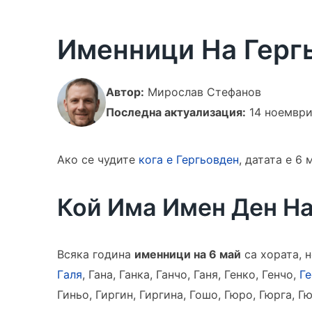
Именници На Гергь
Автор:
Мирослав Стефанов
Последна актуализация:
14 ноемвр
Ако се чудите
кога е Гергьовден
, датата е 6 
Кой Има Имен Ден На
Всяка година
именници на 6 май
са хората, н
Гaля
, Гана, Ганка, Ганчо, Ганя, Генко, Генчо,
Ге
Гиньo, Гиргин, Гиргинa, Гошо, Гюрo, Гюргa, 