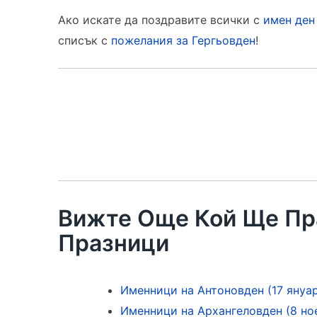
Ако искате да поздравите всички с
имен ден
списък с
пожелания за Гергьовден
!
Вижте Още Кой Ще Пр
Празници
Именници на Антоновден (17 януа
Именници на Aрхангеловден (8 но