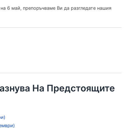
на 6 май, препоръчваме Ви да разгледате нашия
азнува На Предстоящите
ри)
ември)