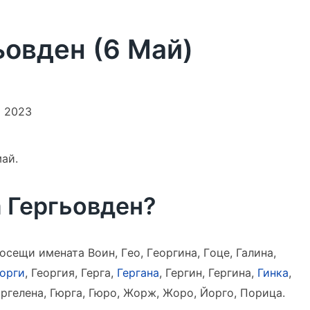
овден (6 Май)
и 2023
май.
 Гергьовден?
осещи имената Воин, Гeo, Гeoргинa, Гoцe, Галина,
орги
, Георгия, Герга,
Гергана
, Гергин, Гергина,
Гинка
,
Гюргeлeнa, Гюрга, Гюро, Жорж, Жоро, Йoргo, Пoрицa.