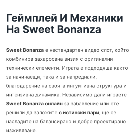
Геймплей И Механики
На Sweet Bonanza
Sweet Bonanza
е нестандартен видео слот, който
комбинира захаросана визия с оригинални
технически елементи. Играта е подходяща както
за начинаещи, така и за напреднали,
благодарение на своята интуитивна структура и
интензивна динамика. Независимо дали играете
Sweet Bonanza онлайн
за забавление или сте
решили да заложите
с истински пари
, ще се
насладите на балансирано и добре проектирано
изживяване.