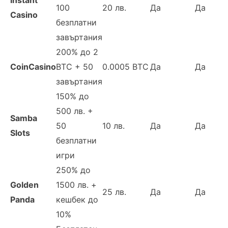
Instant
100
20 лв.
Да
Да
Casino
безплатни
завъртания
200% до 2
CoinCasino
BTC + 50
0.0005 BTC
Да
Да
завъртания
150% до
500 лв. +
Samba
50
10 лв.
Да
Да
Slots
безплатни
игри
250% до
Golden
1500 лв. +
25 лв.
Да
Да
Panda
кешбек до
10%