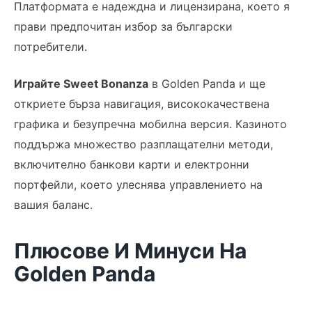
Платформата е надеждна и лицензирана, което я
прави предпочитан избор за български
потребители.
Играйте Sweet Bonanza
в Golden Panda и ще
откриете бърза навигация, висококачествена
графика и безупречна мобилна версия. Казиното
поддържа множество разплащателни методи,
включително банкови карти и електронни
портфейли, което улеснява управлението на
вашия баланс.
Плюсове И Минуси На
Golden Panda