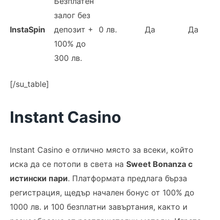
Безплатен
залог без
InstaSpin
депозит +
0 лв.
Да
Да
100% до
300 лв.
[/su_table]
Instant Casino
Instant Casino е отлично място за всеки, който
иска да се потопи в света на
Sweet Bonanza с
истински пари
. Платформата предлага бърза
регистрация, щедър начален бонус от 100% до
1000 лв. и 100 безплатни завъртания, както и