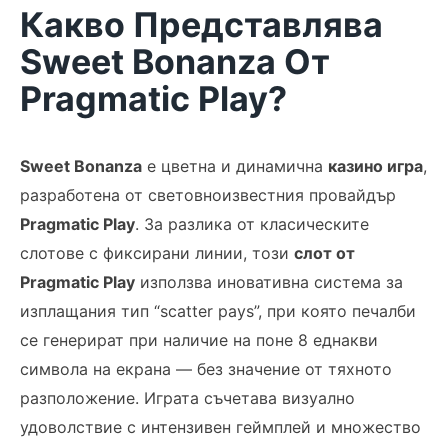
Какво Представлява
Sweet Bonanza От
Pragmatic Play?
Sweet Bonanza
е цветна и динамична
казино игра
,
разработена от световноизвестния провайдър
Pragmatic Play
. За разлика от класическите
слотове с фиксирани линии, този
слот от
Pragmatic Play
използва иновативна система за
изплащания тип “scatter pays”, при която печалби
се генерират при наличие на поне 8 еднакви
символа на екрана — без значение от тяхното
разположение. Играта съчетава визуално
удоволствие с интензивен геймплей и множество