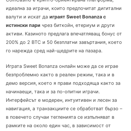
идеална за играчи, които предпочитат дигитални
валути и искат да
играят Sweet Bonanza с
истински пари
чрез биткойн, етериум и други
активи. Казиното предлага впечатляващ бонус от
200% до 2 BTC и 50 безплатни завъртания, което
го нарежда сред най-щедрите на пазара.
Играта Sweet Bonanza онлайн може да се играе
безпроблемно както в реален режим, така и в
демо версия, което я прави подходяща както за
начинаещи, така и за по-опитни играчи.
Интерфейсът е модерен, интуитивен и лесен за
навигация, а транзакциите се обработват бързо –
в повечето случаи тегленията се изпълняват в
рамките на около един час, в зависимост от