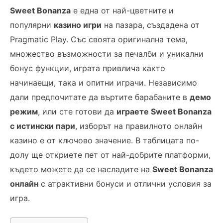
Sweet Bonanza
е една от най-цветните и
популярни
казино игри
на пазара, създадена от
Pragmatic Play. Със своята оригинална тема,
множество възможности за печалби и уникални
бонус функции, играта привлича както
начинаещи, така и опитни играчи. Независимо
дали предпочитате да въртите барабаните в
демо
режим
, или сте готови да
играете Sweet Bonanza
с истински пари
, изборът на правилното онлайн
казино е от ключово значение. В таблицата по-
долу ще откриете пет от най-добрите платформи,
където можете да се насладите на
Sweet Bonanza
онлайн
с атрактивни бонуси и отлични условия за
игра.