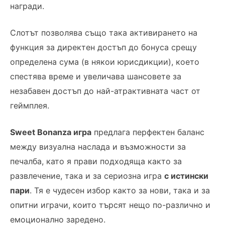
награди.
Слотът позволява също така активирането на
функция за директен достъп до бонуса срещу
определена сума (в някои юрисдикции), което
спестява време и увеличава шансовете за
незабавен достъп до най-атрактивната част от
геймплея.
Sweet Bonanza игра
предлага перфектен баланс
между визуална наслада и възможности за
печалба, като я прави подходяща както за
развлечение, така и за сериозна игра
с истински
пари
. Тя е чудесен избор както за нови, така и за
опитни играчи, които търсят нещо по-различно и
емоционално заредено.