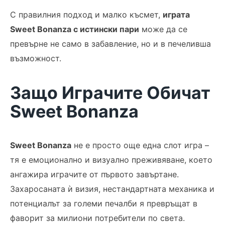
С правилния подход и малко късмет,
играта
Sweet Bonanza с истински пари
може да се
превърне не само в забавление, но и в печеливша
възможност.
Защо Играчите Обичат
Sweet Bonanza
Sweet Bonanza
не е просто още една слот игра –
тя е емоционално и визуално преживяване, което
ангажира играчите от първото завъртане.
Захаросаната ѝ визия, нестандартната механика и
потенциалът за големи печалби я превръщат в
фаворит за милиони потребители по света.