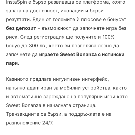
InstaSpin е бързо развиваща се платформа, която
залага на достъпност, иновации и бързи
резултати. Един от големите ѝ плюсове е бонусът
без депозит
– възможност да започнете игра без
риск. След регистрация ще получите и 100%
бонус до 300 лв., което ви позволява лесно да
започнете да
играете Sweet Bonanza с истински
пари
.
Казиното предлага интуитивен интерфейс,
напълно адаптиран за мобилни устройства, както
и автоматично зареждане на популярни игри като
Sweet Bonanza в началната страница.
Транзакциите са бързи, а поддръжката е на
разположение 24/7.