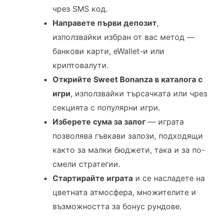
чрез SMS код.
Направете първи депозит
,
използвайки избран от вас метод —
банкови карти, eWallet-и или
криптовалути.
Открийте Sweet Bonanza в каталога с
игри
, използвайки търсачката или чрез
секцията с популярни игри.
Изберете сума за залог
— играта
позволява гъвкави залози, подходящи
както за малки бюджети, така и за по-
смели стратегии.
Стартирайте играта
и се насладете на
цветната атмосфера, множителите и
възможността за бонус рундове.