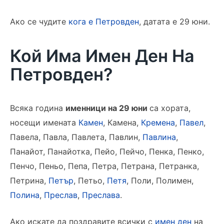
Ако се чудите
кога е Петровден
, датата е 29 юни.
Кой Има Имен Ден На
Петровден?
Всяка година
именници на 29 юни
са хората,
носещи имената
Камен
, Камена,
Кремена
,
Павел
,
Павела, Павла, Павлета, Павлин,
Павлина
,
Панайот, Панайотка, Пейо, Пейчо, Пенка, Пенко,
Пенчо, Пеньо, Пепа, Петра, Петрана, Петранка,
Петрина,
Петър
, Петьо,
Петя
, Поли, Полимен,
Полина
,
Преслав
,
Преслава
.
Ако искате да поздравите всички с
имен ден
на