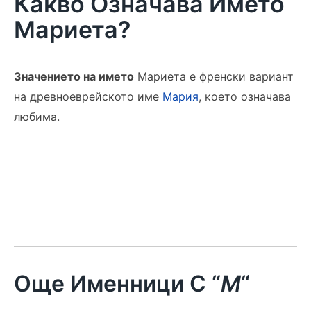
Какво Означава Името
Мариета?
Значението на името
Мариета е френски вариант
на древноеврейското име
Мария
, което означава
любима.
Още Именници С “
М
“