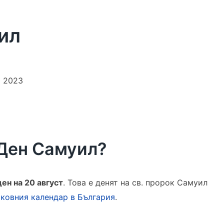
ил
и 2023
 Ден Самуил?
ен на 20 август
. Това е денят на св. пророк Самуил
ковния календар в България
.