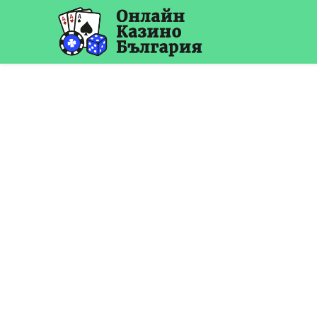
Skip
to
content