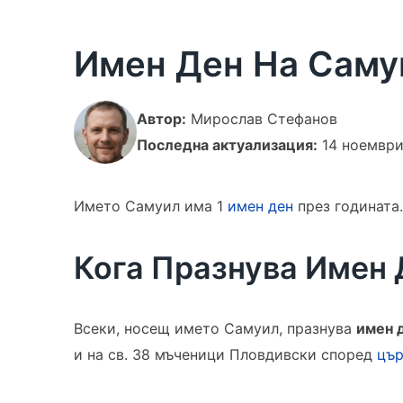
Имен Ден На Саму
Автор:
Мирослав Стефанов
Последна актуализация:
14 ноемвр
Името Самуил има 1
имен ден
през годината.
Кога Празнува Имен
Всеки, носещ името Самуил, празнува
имен д
и на св. 38 мъченици Пловдивски според
цър