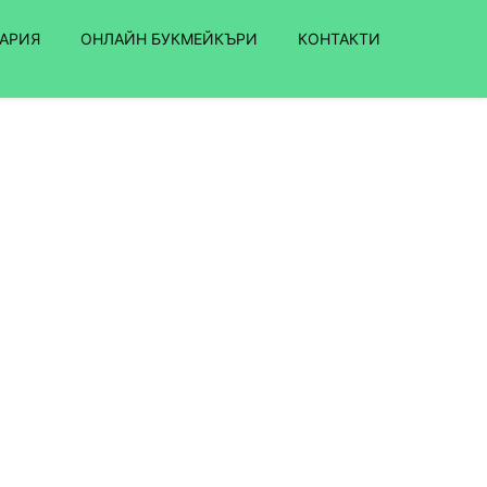
ГАРИЯ
ОНЛАЙН БУКМЕЙКЪРИ
КОНТАКТИ