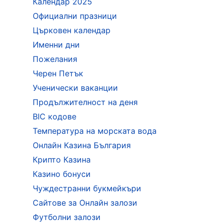
Календар 2025
Официални празници
Църковен календар
Именни дни
Пожелания
Черен Петък
Ученически ваканции
Продължителност на деня
BIC кодове
Температура на морската вода
Онлайн Казина България
Крипто Казина
Казино бонуси
Чуждестранни букмейкъри
Сайтове за Онлайн залози
Футболни залози