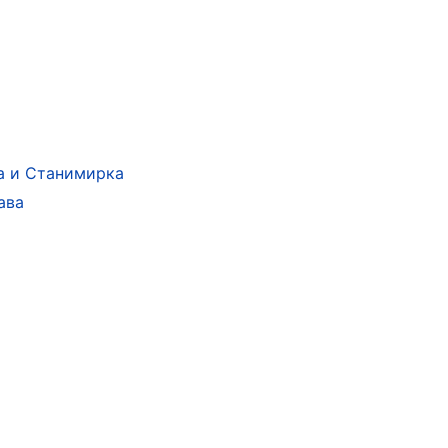
а и Станимирка
ава