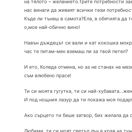
на тялото – желанието.Трите потребности за
нас винаги да живеят всички тези потребнос
Къде ли тънеш в самота?Ела, в обятията да 
о,мое най-обично вино!
Навън дъждецът си вали и кат кокошка мокри
час те питам-мен вземаш ли за твой петел?
И ето, Коледа отмина, но аз не станах на мез
съм влюбено прасе!
Ти си моята гугутка, ти си най-хубавата…жен
И под нощния лазур да ти покажа моя подар
Ако сърцето ти беше затвор, бих желала да 
Любими, ти си моят светъл лъч в края на тун