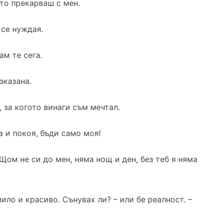
то прекарваш с мен.
 се нуждая.
ам те сега.
зказана.
, за когото винаги съм мечтал.
а и покоя, бъди само моя!
 Щом не си до мен, няма нощ и ден, без теб я няма
ло и красиво. Сънувах ли? – или бе реалност. –