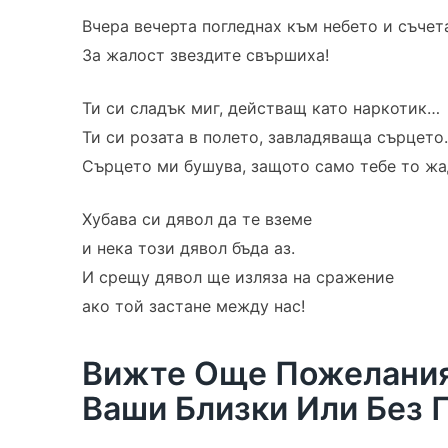
Вчера вечерта погледнах към небето и съчета
За жалост звездите свършиха!
Ти си сладък миг, действащ като наркотик…
Ти си розата в полето, завладяваща сърцето.
Сърцето ми бушува, защото само тебе то жад
Хубава си дявол да те вземе
и нека този дявол бъда аз.
И срещу дявол ще изляза на сражение
ако той застане между нас!
Вижте Още Пожелания 
Ваши Близки Или Без 