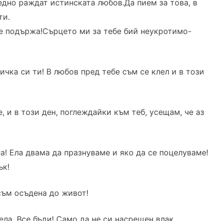
едно раждат истинската любов.Да пием за това, в
ти.
те подържа!Сърцето ми за тебе бий неукротимо-
чка си ти! В любов пред тебе съм се клел и в този
е, и в този ден, поглеждайки към теб, усещам, че аз
а! Ела двама да празнуваме и яко да се поцелуваме!
ък!
съм осъдена до живот!
ела. Все бъди! Само да не си насрещен влак…