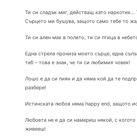
Ти си сладък миг, действащ като наркотик… 
Сърцето ми бушува, защото само тебе то жад
Ти си ален мак в полето, ти си птица в небет
Една стрела прониза моето сърце, една сълза
теб – това е знак, че ти си любимия човек!
Лошо е да си пиян и да няма кой да те подпр
разбере!
Истинската любов няма happy end, защото и
Любовта не е да си намериш някой, с когото
живееш!