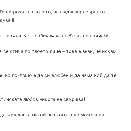
Ти си розата в полето, завладяваща сърцето.
ува!!!
о – помни, че те обичам и в тебе аз се вричам!
 се стича по твоето лице – това е знак, че искам
е, но по-лошо е да си влюбен и да няма кой да те
стинската любов никога не свършва!
 да живееш, а някой без когото не можеш да