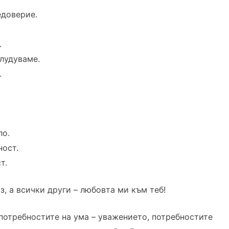
едоверие.
.
лудуваме.
.
ло.
ност.
т.
з, а всички други – любовта ми към теб!
потребностите на ума – уважението, потребностите