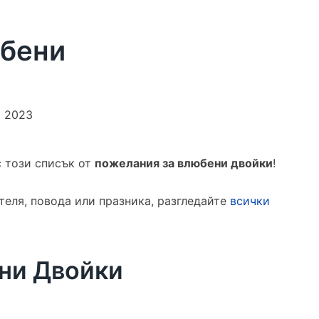
юбени
и 2023
с този списък от
пожелания за влюбени двойки
!
теля, повода или празника, разгледайте
всички
ни Двойки