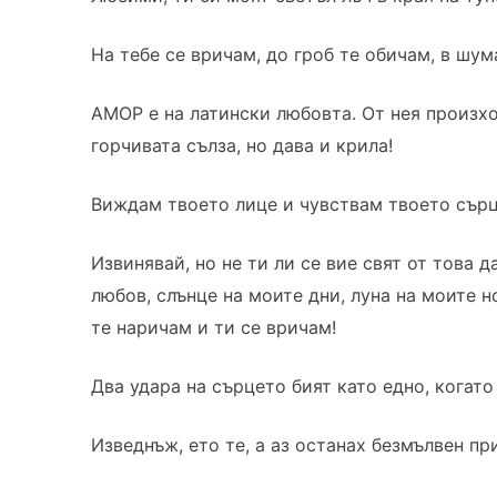
На тебе се вричам, до гроб те обичам, в шум
АМОР е на латински любовта. От нея произхо
горчивата сълза, но дава и крила!
Виждам твоето лице и чувствам твоето сърце
Извинявай, но не ти ли се вие свят от това 
любов, слънце на моите дни, луна на моите н
те наричам и ти се вричам!
Два удара на сърцето бият като едно, когато
Изведнъж, ето те, а аз останах безмълвен пр