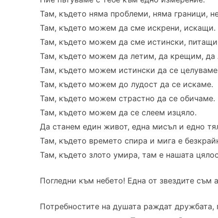
Там, където няма проблеми, няма граници, н
Там, където можем да сме искрени, искащи.
Там, където можем да сме истински, питащи
Там, където можем да летим, да крещим, да 
Там, където можем истински да се целуваме
Там, където можем до лудост да се искаме.
Там, където можем страстно да се обичаме.
Там, където можем да се слеем изцяло.
Да станем един живот, една мисъл и едно тя
Там, където времето спира и мига е безкрай
Там, където злото умира, там е нашата цялос
Погледни към небето! Една от звездите съм а
Потребностите на душата раждат дружбата, 