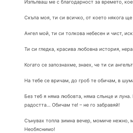
Изпълваш ме с благодарност за времето, кое
Скъпа моя, ти си всичко, от което някога ще
Ангел мой, ти си толкова небесен и чист, иск
Ти си гледка, красива любовна история, нера
Когато се запознахме, знаех, че ти си ангелът
На тебе се вричам, до гроб те обичам, в шум
Без теб я няма любовта, няма слънце и луна.
радостта… Обичам те! – не го забравяй!
Сънувах топла зимна вечер, момиче нежно, ми
Необяснимо!