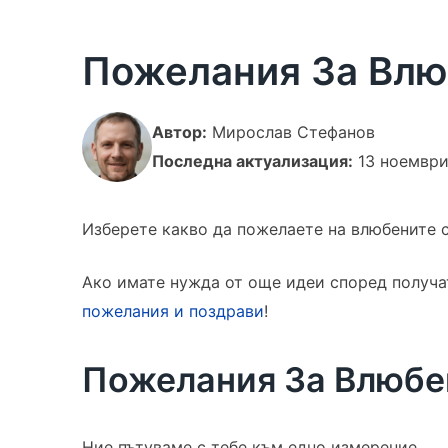
Пожелания За Вл
Автор:
Мирослав Стефанов
Последна актуализация:
13 ноемвр
Изберете какво да пожелаете на влюбените 
Ако имате нужда от още идеи според получа
пожелания и поздрави
!
Пожелания За Влюбе
Ние пътуваме с тебе към едно измерение.