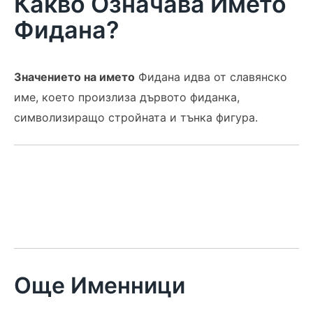
Какво Означава Името
Фидана?
Значението на името
Фидана идва от славянско
име, което произлиза дървото фиданка,
символизиращо стройната и тънка фигура.
Още Именници