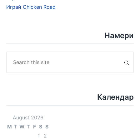
Играй Chicken Road
Намери
Search
for:
Календар
August 2026
M
T
W
T
F
S
S
1
2