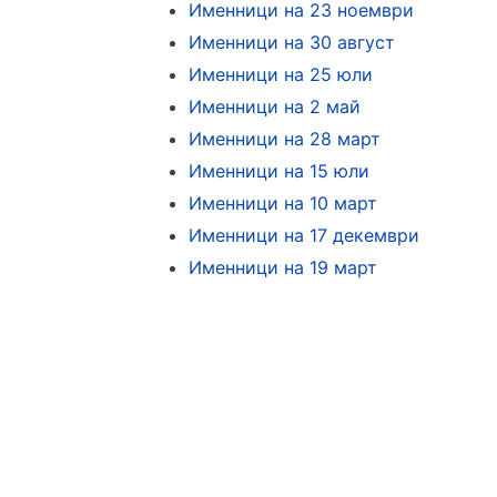
Именници на 23 ноември
Именници на 30 август
Именници на 25 юли
Именници на 2 май
Именници на 28 март
Именници на 15 юли
Именници на 10 март
Именници на 17 декември
Именници на 19 март