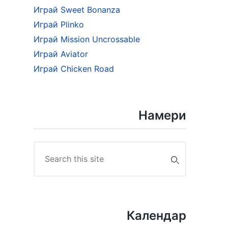
Играй Sweet Bonanza
Играй Plinko
Играй Mission Uncrossable
Играй Aviator
Играй Chicken Road
Намери
Search
for:
Календар