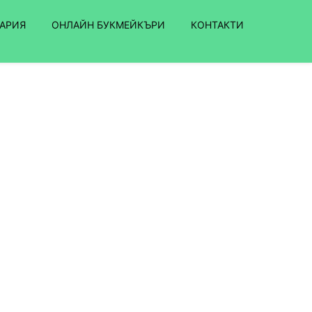
ГАРИЯ
ОНЛАЙН БУКМЕЙКЪРИ
КОНТАКТИ