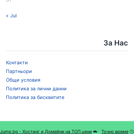
« Jul
За Нас
Контакти
Партньори
Общи условия
Политика за лични данни
Политика за бисквитите
Jump.bg - Хостинг и Домейни на ТОП цени
☁️
Точно време
🕒