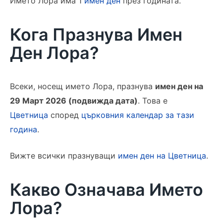
Името Лора има 1
имен ден
през годината.
Кога Празнува Имен
Ден Лора?
Всеки, носещ името Лора, празнува
имен ден на
29 Март 2026 (подвижда дата)
. Това е
Цветница
според
църковния календар за тази
година
.
Вижте всички празнуващи
имен ден на Цветница
.
Какво Означава Името
Лора?