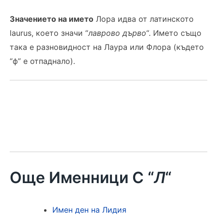
Значението на името
Лора идва от латинското
laurus, което значи “
лавpoвo дърво
“. Името също
така е разновидност на Лаура или Флора (където
“ф” е отпаднало).
Още Именници С “
Л
“
Имен ден на Лидия