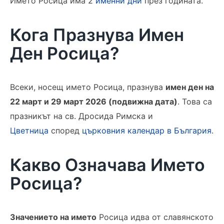
Името Росица има 2
именни дни
през годината.
Кога Празнува Имен
Ден Росица?
Всеки, носещ името Росица, празнува
имен ден на
22 март и 29 март 2026 (подвижна дата)
. Това са
празникът на св. Дросида Римска и
Цветница
според
църковния календар в България
.
Какво Означава Името
Росица?
Значението на името
Росица идва от славянското