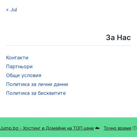
« Jul
За Нас
Контакти
Партньори
Общи условия
Политика за лични данни
Политика за бисквитите
Jump.bg - Хостинг и Домейни на ТОП цени
☁️
Точно време
🕒