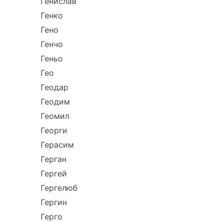
Генислав
Генко
Гено
Генчо
Геньо
Гео
Геодар
Геодим
Геомил
Георги
Герасим
Герган
Гергей
Гергелюб
Гергин
Герго