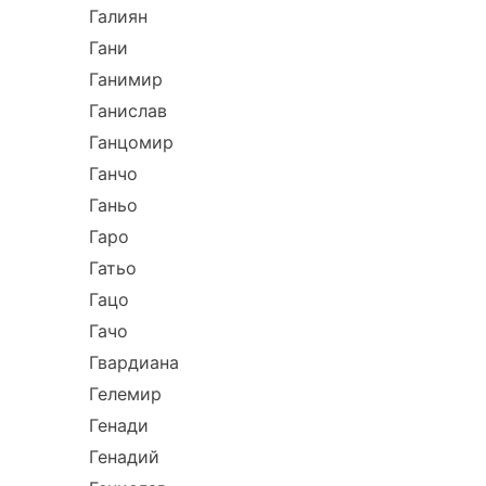
Галиян
Гани
Ганимир
Ганислав
Ганцомир
Ганчо
Ганьо
Гаро
Гатьо
Гацо
Гачо
Гвардиана
Гелемир
Генади
Генадий