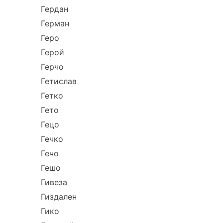
Гердан
Герман
Геро
Герой
Герчо
Гетислав
Гетко
Гето
Гецо
Гечко
Гечо
Гешо
Гивеза
Гиздален
Гико