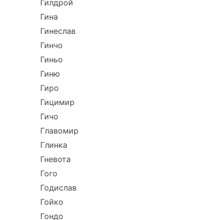
Гилдрой
Гина
Гинеслав
Гинчо
Гиньо
Гиню
Гиро
Гицимир
Гичо
Главомир
Глинка
Гневота
Гого
Годислав
Гойко
Гондо