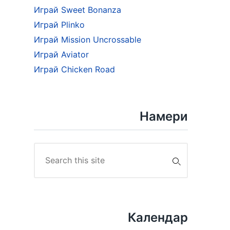
Играй Sweet Bonanza
Играй Plinko
Играй Mission Uncrossable
Играй Aviator
Играй Chicken Road
Намери
Search
for:
Календар