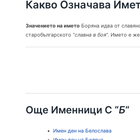
Какво Означава Име
Значението на името
Боряна идва от славянс
старобългарското “
славна в боя
“. Името е ж
Още Именници С “
Б
“
Имен ден на Белослава
Имен ден на Биляна