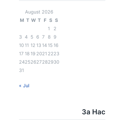
August 2026
M
T
W
T
F
S
S
1
2
3
4
5
6
7
8
9
10
11
12
13
14
15
16
17
18
19
20
21
22
23
24
25
26
27
28
29
30
31
« Jul
За Нас