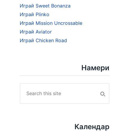
Играй Sweet Bonanza
Играй Plinko
Играй Mission Uncrossable
Играй Aviator
Играй Chicken Road
Намери
Search
for:
Календар