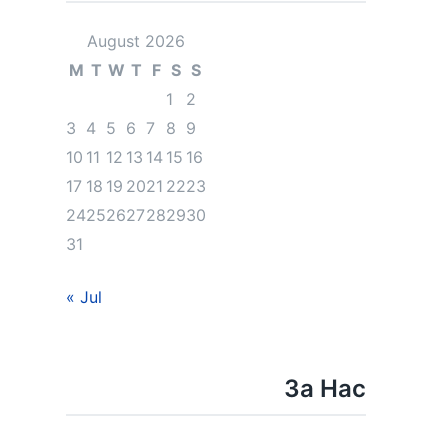
August 2026
M
T
W
T
F
S
S
1
2
3
4
5
6
7
8
9
10
11
12
13
14
15
16
17
18
19
20
21
22
23
24
25
26
27
28
29
30
31
« Jul
За Нас