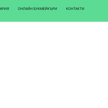
ГАРИЯ
ОНЛАЙН БУКМЕЙКЪРИ
КОНТАКТИ