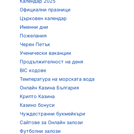
Календар 2025
Официални празници
Църковен календар
Именни дни
Пожелания
Черен Петък
Ученически ваканции
Продължителност на деня
BIC кодове
Температура на морската вода
Онлайн Казина България
Крипто Казина
Казино бонуси
Чуждестранни букмейкъри
Сайтове за Онлайн залози
Футболни залози