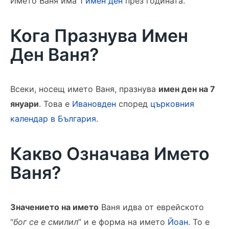
Името Ваня има 1
имен ден
през годината.
Кога Празнува Имен
Ден Ваня?
Всеки, носещ името Ваня, празнува
имен ден на 7
януари
. Това е
Ивановден
според
църковния
календар в България
.
Какво Означава Името
Ваня?
Значението на името
Ваня идва от еврейското
“
бог се е смилил
” и е форма на името
Йоан
. То е