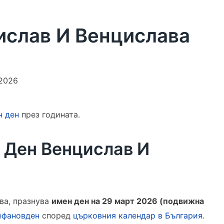
ислав И Венцислава
2026
н ден
през годината.
 Ден Венцислав И
ва, празнува
имен ден на 29 март 2026 (подвижна
ефановден
според
църковния календар в България
.