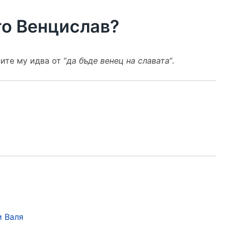
то Венцислав?
те му идва от “
да бъде венец на славата
“.
и Валя