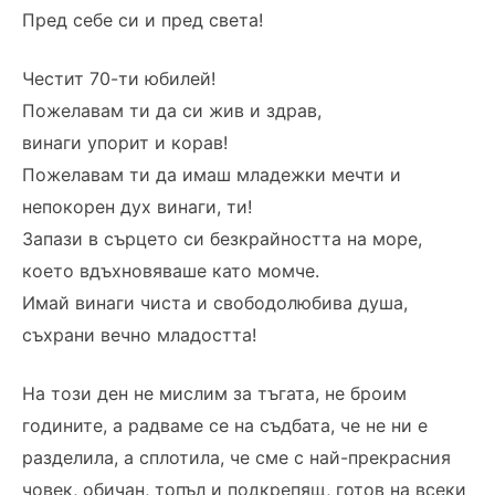
Пред себе си и пред света!
Честит 70-ти юбилей!
Пожелавам ти да си жив и здрав,
винаги упорит и корав!
Пожелавам ти да имаш младежки мечти и
непокорен дух винаги, ти!
Запази в сърцето си безкрайността на море,
което вдъхновяваше като момче.
Имай винаги чиста и свободолюбива душа,
съхрани вечно младостта!
На този ден не мислим за тъгата, не броим
годините, а радваме се на съдбата, че не ни е
разделила, а сплотила, че сме с най-прекрасния
човек, обичан, топъл и подкрепящ, готов на всеки