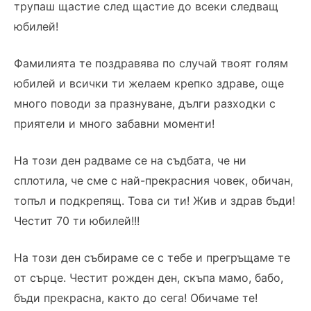
трупаш щастие след щастие до всеки следващ
юбилей!
Фамилията те поздравява по случай твоят голям
юбилей и всички ти желаем крепко здраве, още
много поводи за празнуване, дълги разходки с
приятели и много забавни моменти!
На този ден радваме се на съдбата, че ни
сплотила, че сме с най-прекрасния човек, обичан,
топъл и подкрепящ. Това си ти! Жив и здрав бъди!
Честит 70 ти юбилей!!!
На този ден събираме се с тебе и прегръщаме те
от сърце. Честит рожден ден, скъпа мамо, бабо,
бъди прекрасна, както до сега! Обичаме те!