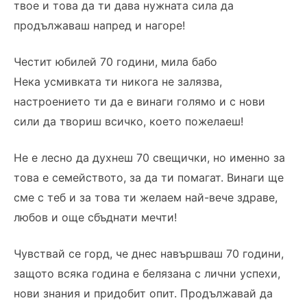
твое и това да ти дава нужната сила да
продължаваш напред и нагоре!
Честит юбилей 70 години, мила бабо
Нека усмивката ти никога не залязва,
настроението ти да е винаги голямо и с нови
сили да твориш всичко, което пожелаеш!
Не е лесно да духнеш 70 свещички, но именно за
това е семейството, за да ти помагат. Винаги ще
сме с теб и за това ти желаем най-вече здраве,
любов и още сбъднати мечти!
Чувствай се горд, че днес навършваш 70 години,
защото всяка година е белязана с лични успехи,
нови знания и придобит опит. Продължавай да