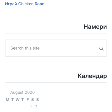
Играй Chicken Road
Намери
Search
for:
Календар
August 2026
M
T
W
T
F
S
S
1
2