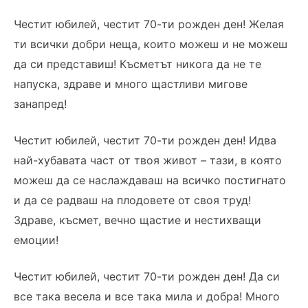
Честит юбилей, честит 70-ти рожден ден! Желая
ти всички добри неща, които можеш и не можеш
да си представиш! Късметът никога да не те
напуска, здраве и много щастливи мигове
занапред!
Честит юбилей, честит 70-ти рожден ден! Идва
най-хубавата част от твоя живот – тази, в която
можеш да се наслаждаваш на всичко постигнато
и да се радваш на плодовете от своя труд!
Здраве, късмет, вечно щастие и нестихващи
емоции!
Честит юбилей, честит 70-ти рожден ден! Да си
все така весела и все така мила и добра! Много