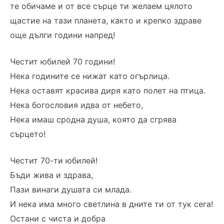
те обичаме и от все сърце ти желаем цялото
щастие на тази планета, както и крепко здраве
още дълги години напред!
Честит юбилей 70 години!
Нека годините се нижат като огърлица.
Нека оставят красива диря като полет на птица.
Нека богословия идва от небето,
Нека имаш сродна душа, която да сгрява
сърцето!
Честит 70-ти юбилей!
Бъди жива и здрава,
Пази винаги душата си млада.
И нека има много светлина в дните ти от тук сега!
Остани с чиста и добра