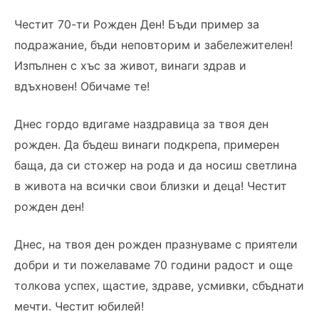
Честит 70-ти Рожден Ден! Бъди пример за
подражание, бъди неповторим и забележителен!
Изпълнен с хъс за живот, винаги здрав и
вдъхновен! Обичаме те!
Днес гордо вдигаме наздравица за твоя ден
рожден. Да бъдеш винаги подкрепа, примерен
баща, да си стожер на рода и да носиш светлина
в живота на всички свои близки и деца! Честит
рожден ден!
Днес, на твоя ден рожден празнуваме с приятели
добри и ти пожелаваме 70 години радост и още
толкова успех, щастие, здраве, усмивки, сбъднати
мечти. Честит юбилей!